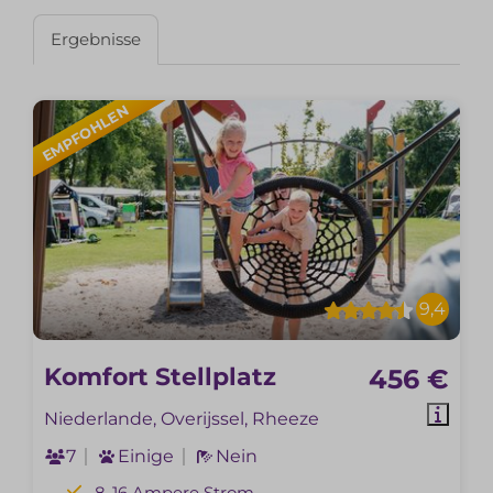
Ergebnisse
EMPFOHLEN
9,4
Komfort Stellplatz
456 €
Niederlande, Overijssel, Rheeze
7
Einige
Nein
8-16 Ampere Strom