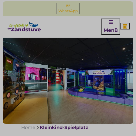
WhatsApp
Menü
Home
Kleinkind-Spielplatz