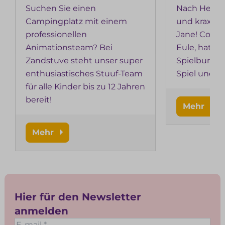
Suchen Sie einen
Nach Herzen
Campingplatz mit einem
und kraxeln
professionellen
Jane! Cobus
Animationsteam? Bei
Eule, hat se
Zandstuve steht unser super
Spielburg, d
enthusiastisches Stuuf-Team
Spiel und Sp
für alle Kinder bis zu 12 Jahren
bereit!
Mehr
Mehr
Hier für den Newsletter
anmelden