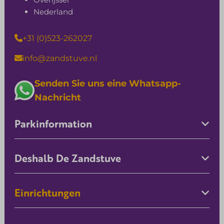
Nederland
+31 (0)523-262027
info@zandstuve.nl
Senden Sie uns eine Whatsapp-
Nachricht
Parkinformation
Deshalb De Zandstuve
Einrichtungen