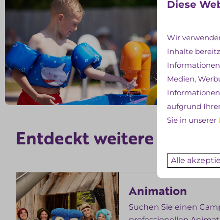
Diese Web
Wir verwenden
Inhalte bereit
Informationen
Medien, Werbu
Informationen 
aufgrund Ihre
Sie in unserer
Einricht
Entdeckt weitere
Alle akzepti
Animation
Suchen Sie einen Cam
professionellen Anima