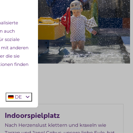
lisierte
en auch
r soziale
 mit anderen
r die sie
tionen finden
DE
Indoorspielplatz
Nach Herzenslust klettern und kraxeln wie
Tarzan und Jane! Cobus, unsere liebe Eule, hat