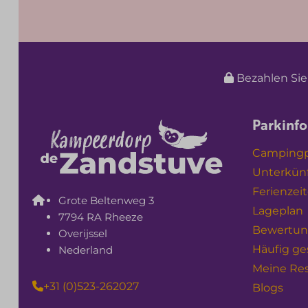
Bezahlen Sie
Parkinf
Campingpl
Unterkün
Ferienzei
Grote Beltenweg 3
Lageplan
7794 RA Rheeze
Bewertu
Overijssel
Häufig ge
Nederland
Meine Re
+31 (0)523-262027
Blogs