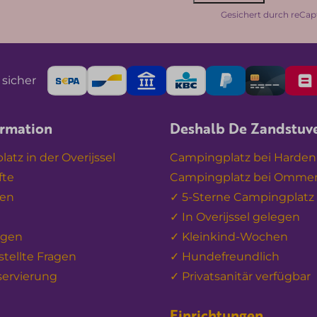
Gesichert durch reCap
 sicher
ormation
Deshalb De Zandstuv
atz in der Overijssel
Campingplatz bei Harde
fte
Campingplatz bei Omme
ten
✓ 5-Sterne Campingplatz
✓ In Overijssel gelegen
ngen
✓ Kleinkind-Wochen
stellte Fragen
✓ Hundefreundlich
servierung
✓ Privatsanitär verfügbar
Einrichtungen