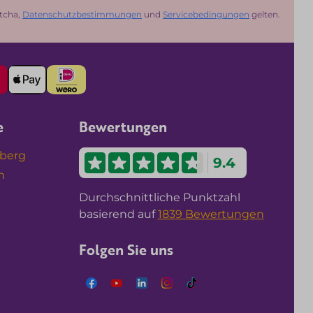
tcha,
Datenschutzbestimmungen
und
Servicebedingungen
gelten.
e
Bewertungen
nberg
9.4
n
Durchschnittliche Punktzahl
basierend auf
1839 Bewertungen
Folgen Sie uns