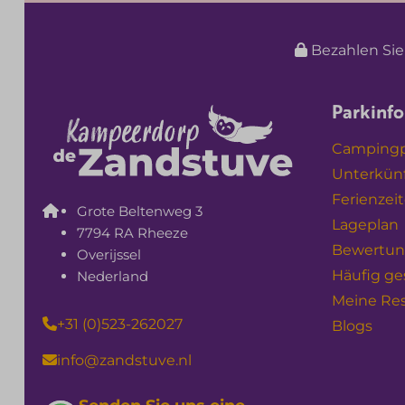
Bezahlen Sie
Parkinf
Campingpl
Unterkün
Ferienzei
Grote Beltenweg 3
Lageplan
7794 RA Rheeze
Bewertu
Overijssel
Häufig ge
Nederland
Meine Re
+31 (0)523-262027
Blogs
info@zandstuve.nl