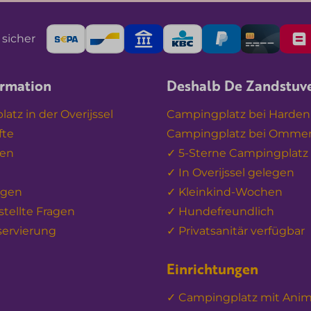
 sicher
ormation
Deshalb De Zandstuv
atz in der Overijssel
Campingplatz bei Harde
fte
Campingplatz bei Omme
ten
✓ 5-Sterne Campingplatz
✓ In Overijssel gelegen
ngen
✓ Kleinkind-Wochen
stellte Fragen
✓ Hundefreundlich
servierung
✓ Privatsanitär verfügbar
Einrichtungen
✓ Campingplatz mit Anim