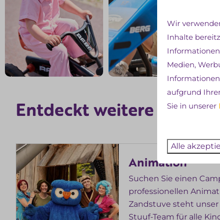
Wir verwenden
Inhalte bereit
Informationen
Medien, Werbu
Informationen 
aufgrund Ihre
Einricht
Entdeckt weitere
Sie in unserer
Alle akzepti
Animation
Suchen Sie einen Cam
professionellen Anima
Zandstuve steht unser
Stuuf-Team für alle Kin